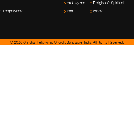
mężczyzna
Religious? Spiritual!
a i odpowiedzi
lider
wiedza
© 2026 Christian Fellowship Church, Bangalore, India. All Rights Reserved.