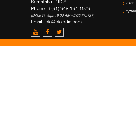
Karnataka, INDIA.
zbiór
Phone : +(91) 948 194 1079
pytani
(Office Timings : 9:00 AM - 5:00 PM IST)
Email :
cfc@cfcindia.com