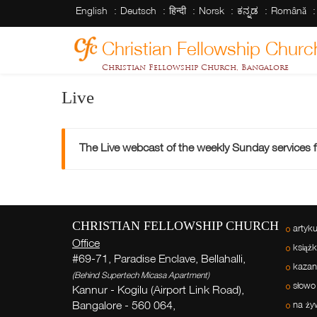
English
Deutsch
हिन्दी
Norsk
ಕನ್ನಡ
Română
Christian Fellowship Churc
Christian Fellowship Church, Bangalore
Live
The Live webcast of the weekly Sunday services
CHRISTIAN FELLOWSHIP CHURCH
artyku
Office
książk
#69-71, Paradise Enclave, Bellahalli,
kazan
(Behind Supertech Micasa Apartment)
słowo
Kannur - Kogilu (Airport Link Road),
Bangalore - 560 064,
na ży