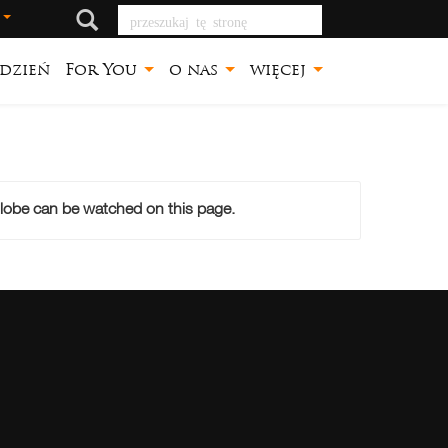
przeszukaj tę stronę
j
dzień
For You
o nas
więcej
lobe can be watched on this page.