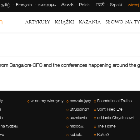
தமிழ்
Français
മലയാളം
తెలుగు
Polski
मराठी
Srpski
więce
h
artykuły
książki
kazania
słowo na ty
 from Bangalore CFC and the conferences happening around the g
ły
w co my wierzymy
poszukujący
Foundational Truths
i
Struggling?
Spirit Filled Life
ia
uczniowie
oddanie Chrystusowi
 na tydzień
młodość
The Home
wo
kobieta
Kościół