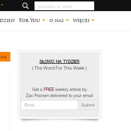
przeszukaj tę stronę
j
dzień
For You
o nas
więcej
ukaj
słowo na tydzień
( The Word For This Week )
Get a
FREE
weekly article by
Zac Poonen delivered to your email
Submit