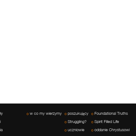
ły
w co my wierzymy
poszukujący
Foundational Truths
i
Struggling?
Spirit Filled Life
ia
uczniowie
oddanie Chrystusowi