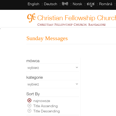
English
Deutsch
हिन्दी
Norsk
ಕನ್ನಡ
Română
Christian Fellowship Churc
Christian Fellowship Church, Bangalore
`
Sunday Messages
mówca
wybierz
kategorie
wybierz
Sort By
najnowsze
Title Ascending
Title Descending