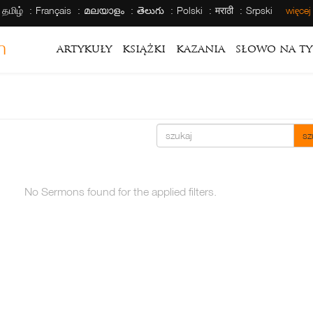
தமிழ்
Français
മലയാളം
తెలుగు
Polski
मराठी
Srpski
więce
h
artykuły
książki
kazania
słowo na ty
sz
No Sermons found for the applied filters.