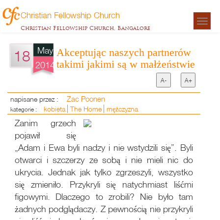
Christian Fellowship Church
Togg
Christian Fellowship Church, Bangalore
navigat
May
Akceptując naszych partnerów
18
takimi jakimi są w małżeństwie
2014
A-
A+
Zac Poonen
napisane przez :
kobieta
The Home
mężczyzna
kategorie :
Zanim grzech
pojawił się
„Adam i Ewa byli nadzy i nie wstydzili się”. Byli
otwarci i szczerzy ze sobą i nie mieli nic do
ukrycia. Jednak jak tylko zgrzeszyli, wszystko
się zmieniło. Przykryli się natychmiast liśćmi
figowymi. Dlaczego to zrobili? Nie było tam
żadnych podglądaczy. Z pewnością nie przykryli