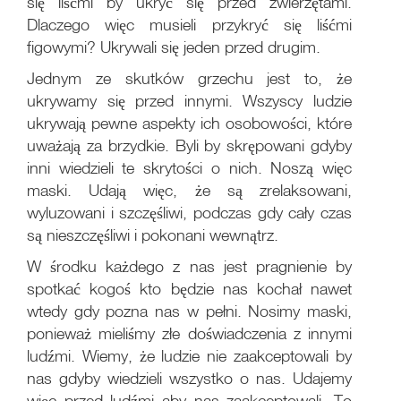
się liśćmi by ukryć się przed zwierzętami.
Dlaczego więc musieli przykryć się liśćmi
figowymi? Ukrywali się jeden przed drugim.
Jednym ze skutków grzechu jest to, że
ukrywamy się przed innymi. Wszyscy ludzie
ukrywają pewne aspekty ich osobowości, które
uważają za brzydkie. Byli by skrępowani gdyby
inni wiedzieli te skrytości o nich. Noszą więc
maski. Udają więc, że są zrelaksowani,
wyluzowani i szczęśliwi, podczas gdy cały czas
są nieszczęśliwi i pokonani wewnątrz.
W środku każdego z nas jest pragnienie by
spotkać kogoś kto będzie nas kochał nawet
wtedy gdy pozna nas w pełni. Nosimy maski,
ponieważ mieliśmy złe doświadczenia z innymi
ludźmi. Wiemy, że ludzie nie zaakceptowali by
nas gdyby wiedzieli wszystko o nas. Udajemy
więc przed ludźmi aby nas zaakceptowali. To