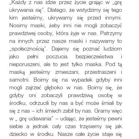
„Każdy z nas idzie przez życie grając w „grę
ukrywania się”. Dlatego, że wstydzimy się tego
kim jesteśmy, ukrywamy się przed innymi.
Nosimy maski, żeby inni nie mogli zobaczyć
prawdziwej osoby, która żyje w nas. Patrzymy
na innych przez nasze maski i nazywamy to
„społecznością”. Dajemy się poznać ludziom
jako pełni poczucia bezpieczeństwa i
nieporuszeni, ale to jest tylko maska. Pod tą
maską jesteśmy zmieszani, przestraszeni i
samotni. Boimy się na wypadek gdyby inni
mogli zajrzeć głęboko w nas. Boimy się, że
gdyby oni zobaczyli prawdziwą osobę w
środku, odrzucili by nas a być może śmiali by
się z nas – ich śmiech zabił by nas. Gramy więc
w „ grę udawania” – udając, że jesteśmy pewni
siebie a jednak cały czas trzęsiemy się jak
dziecko w środku. Nasze całe życie staje się