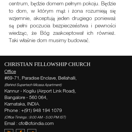
centrum, będzie domem pełnym pokoju. Będzie
to dom, w którym mąż i żona rozumieją się
wzjemnie, akceptują jeden drugiego ponieważ
są pełni poczucia bezpieczeństwa i pewności
wiedząc, że Bóg zaakceptował ich również.
Taki właśnie dom musimy budować.
Live
More
CHRISTIAN FELLOWSHIP CHURCH
Office
#69-71, Paradise Enclave, Bellahalli,
sł
(Behind Supertech Micasa Apartment)
Kannur - Kogilu (Airport Link Road),
t
Bangalore - 560 064,
( Th
Karnataka, INDIA.
Thi
Phone : +(91) 948 194 1079
(Office Timings : 9:00 AM - 5:00 PM IST)
Email :
cfc@cfcindia.com
Ge