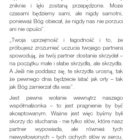
zniknie i lęki zostaną przepędzone. Może
czasami będziemy sami, ale nigdy samotni,
ponieważ Bóg obiecał, że nigdy nas nie porzuci
ani nie opuści”.
„Twoja uprzejmość i łagodność i to, że
próbujesz zrozumieć uczucia twojego partnera
spowodują, że twój partner dostanie skrzydeł –
na początku małe i słabe skrzydła, ale skrzydła.
A Jeśli nie poddasz się, te skrzydła urosną, tak
że pewnego dnia będziecie latać jak orły – tak
jak Bóg zamierzał dla was”.
Jest pewne wołanie wewnątrz naszego
współmałżonka – to jest pragnienie by być
akceptowanym. Ważne jest więc byśmy byli
skorzy do słuchania - nie tylko słów, które nasz
partner wypowiada, ale również tych
niewysłowionych – tych cichych słów w sercu,