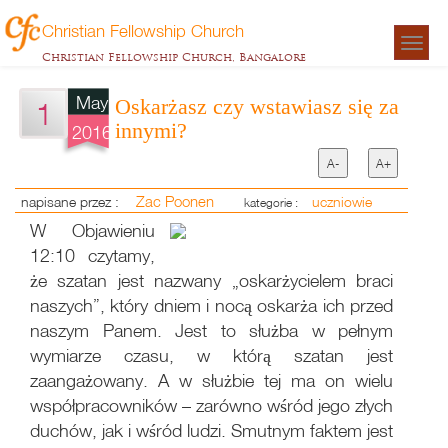
Christian Fellowship Church
Togg
Christian Fellowship Church, Bangalore
navigat
May
Oskarżasz czy wstawiasz się za
1
innymi?
2016
A-
A+
Zac Poonen
napisane przez :
uczniowie
kategorie :
W Objawieniu
12:10 czytamy,
że szatan jest nazwany „oskarżycielem braci
naszych”, który dniem i nocą oskarża ich przed
naszym Panem. Jest to służba w pełnym
wymiarze czasu, w którą szatan jest
zaangażowany. A w służbie tej ma on wielu
współpracowników – zarówno wśród jego złych
duchów, jak i wśród ludzi. Smutnym faktem jest