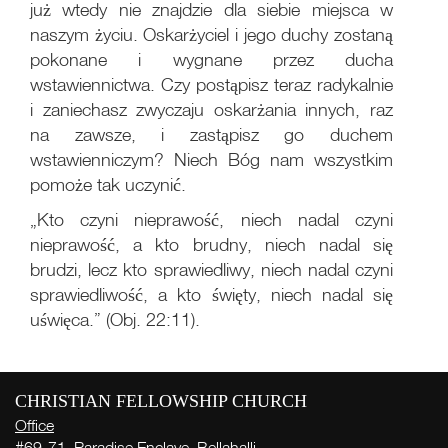
już wtedy nie znajdzie dla siebie miejsca w
naszym życiu. Oskarżyciel i jego duchy zostaną
pokonane i wygnane przez ducha
wstawiennictwa. Czy postąpisz teraz radykalnie
i zaniechasz zwyczaju oskarżania innych, raz
na zawsze, i zastąpisz go duchem
wstawienniczym? Niech Bóg nam wszystkim
pomoże tak uczynić.
„Kto czyni nieprawość, niech nadal czyni
nieprawość, a kto brudny, niech nadal się
brudzi, lecz kto sprawiedliwy, niech nadal czyni
sprawiedliwość, a kto święty, niech nadal się
uświęca.” (Obj. 22:11).
Live
More
CHRISTIAN FELLOWSHIP CHURCH
Office
#69-71, Paradise Enclave, Bellahalli,