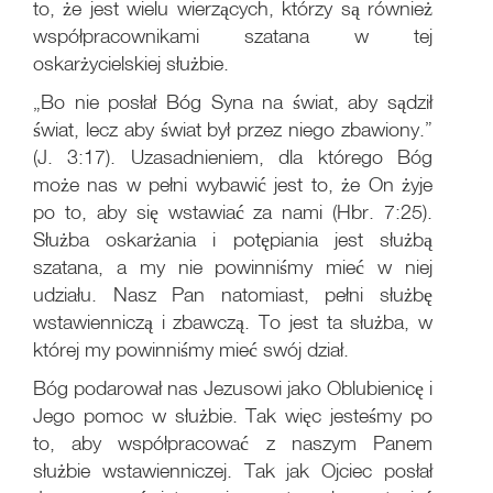
to, że jest wielu wierzących, którzy są również
współpracownikami szatana w tej
oskarżycielskiej służbie.
„Bo nie posłał Bóg Syna na świat, aby sądził
świat, lecz aby świat był przez niego zbawiony.”
(J. 3:17). Uzasadnieniem, dla którego Bóg
może nas w pełni wybawić jest to, że On żyje
po to, aby się wstawiać za nami (Hbr. 7:25).
Służba oskarżania i potępiania jest służbą
szatana, a my nie powinniśmy mieć w niej
udziału. Nasz Pan natomiast, pełni służbę
wstawienniczą i zbawczą. To jest ta służba, w
której my powinniśmy mieć swój dział.
Bóg podarował nas Jezusowi jako Oblubienicę i
Jego pomoc w służbie. Tak więc jesteśmy po
to, aby współpracować z naszym Panem
służbie wstawienniczej. Tak jak Ojciec posłał