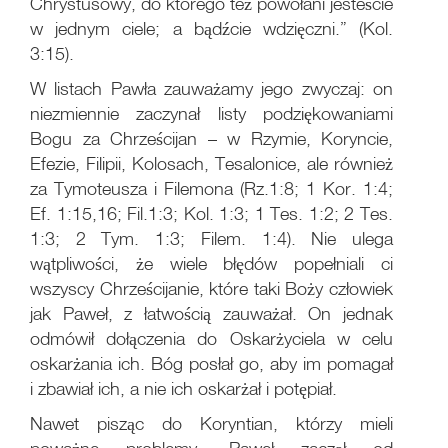
Chrystusowy, do którego też powołani jesteście
w jednym ciele; a bądźcie wdzięczni.” (Kol.
3:15).
W listach Pawła zauważamy jego zwyczaj: on
niezmiennie zaczynał listy podziękowaniami
Bogu za Chrześcijan – w Rzymie, Koryncie,
Efezie, Filipii, Kolosach, Tesalonice, ale również
za Tymoteusza i Filemona (Rz.1:8; 1 Kor. 1:4;
Ef. 1:15,16; Fil.1:3; Kol. 1:3; 1 Tes. 1:2; 2 Tes.
1:3; 2 Tym. 1:3; Filem. 1:4). Nie ulega
wątpliwości, że wiele błędów popełniali ci
wszyscy Chrześcijanie, które taki Boży człowiek
jak Paweł, z łatwością zauważał. On jednak
odmówił dołączenia do Oskarżyciela w celu
oskarżania ich. Bóg posłał go, aby im pomagał
i zbawiał ich, a nie ich oskarżał i potępiał.
Nawet pisząc do Koryntian, którzy mieli