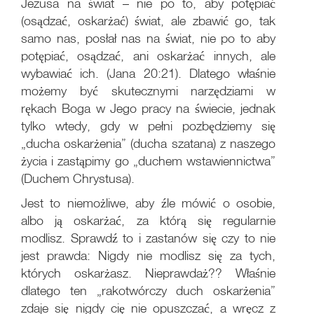
Jezusa na świat – nie po to, aby potępiać
(osądzać, oskarżać) świat, ale zbawić go, tak
samo nas, posłał nas na świat, nie po to aby
potępiać, osądzać, ani oskarżać innych, ale
wybawiać ich. (Jana 20:21). Dlatego właśnie
możemy być skutecznymi narzędziami w
rękach Boga w Jego pracy na świecie, jednak
tylko wtedy, gdy w pełni pozbędziemy się
„ducha oskarżenia” (ducha szatana) z naszego
życia i zastąpimy go „duchem wstawiennictwa”
(Duchem Chrystusa).
Jest to niemożliwe, aby źle mówić o osobie,
albo ją oskarżać, za którą się regularnie
modlisz. Sprawdź to i zastanów się czy to nie
jest prawda: Nigdy nie modlisz się za tych,
których oskarżasz. Nieprawdaż?? Właśnie
dlatego ten „rakotwórczy duch oskarżenia”
zdaje się nigdy cię nie opuszczać, a wręcz z