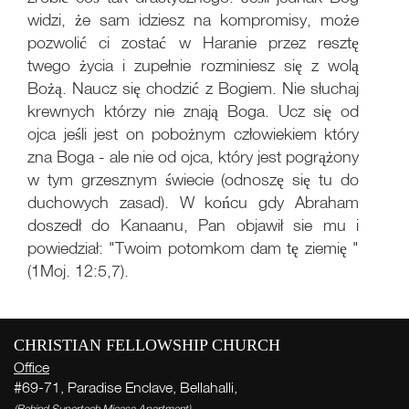
widzi, że sam idziesz na kompromisy, może
pozwolić ci zostać w Haranie przez resztę
twego życia i zupełnie rozminiesz się z wolą
Bożą. Naucz się chodzić z Bogiem. Nie słuchaj
krewnych którzy nie znają Boga. Ucz się od
ojca jeśli jest on pobożnym człowiekiem który
zna Boga - ale nie od ojca, który jest pogrążony
w tym grzesznym świecie (odnoszę się tu do
duchowych zasad). W końcu gdy Abraham
doszedł do Kanaanu, Pan objawił sie mu i
powiedział: "Twoim potomkom dam tę ziemię "
Live
(1Moj. 12:5,7).
More
CHRISTIAN FELLOWSHIP CHURCH
Office
sł
#69-71, Paradise Enclave, Bellahalli,
(Behind Supertech Micasa Apartment)