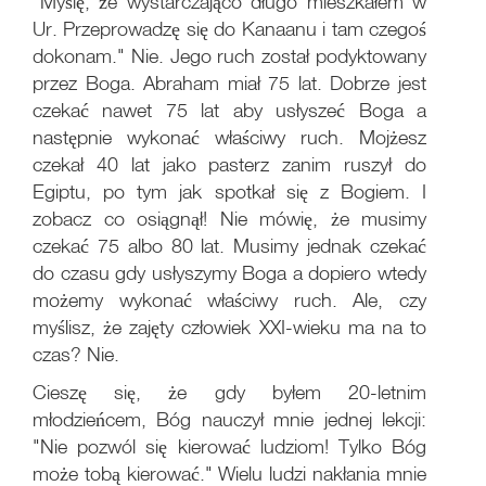
"Myślę, że wystarczająco długo mieszkałem w
Ur. Przeprowadzę się do Kanaanu i tam czegoś
dokonam." Nie. Jego ruch został podyktowany
przez Boga. Abraham miał 75 lat. Dobrze jest
czekać nawet 75 lat aby usłyszeć Boga a
następnie wykonać właściwy ruch. Mojżesz
czekał 40 lat jako pasterz zanim ruszył do
Egiptu, po tym jak spotkał się z Bogiem. I
zobacz co osiągnął! Nie mówię, że musimy
czekać 75 albo 80 lat. Musimy jednak czekać
do czasu gdy usłyszymy Boga a dopiero wtedy
możemy wykonać właściwy ruch. Ale, czy
myślisz, że zajęty człowiek XXI-wieku ma na to
czas? Nie.
Cieszę się, że gdy byłem 20-letnim
młodzieńcem, Bóg nauczył mnie jednej lekcji:
"Nie pozwól się kierować ludziom! Tylko Bóg
może tobą kierować." Wielu ludzi nakłania mnie