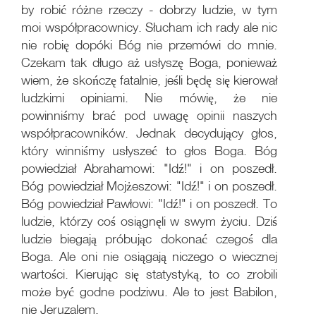
by robić różne rzeczy - dobrzy ludzie, w tym
moi współpracownicy. Słucham ich rady ale nic
nie robię dopóki Bóg nie przemówi do mnie.
Czekam tak długo aż usłyszę Boga, ponieważ
wiem, że skończę fatalnie, jeśli będę się kierował
ludzkimi opiniami. Nie mówię, że nie
powinniśmy brać pod uwagę opinii naszych
współpracowników. Jednak decydujący głos,
który winniśmy usłyszeć to głos Boga. Bóg
powiedział Abrahamowi: "Idź!" i on poszedł.
Bóg powiedział Mojżeszowi: "Idź!" i on poszedł.
Bóg powiedział Pawłowi: "Idź!" i on poszedł. To
ludzie, którzy coś osiągnęli w swym życiu. Dziś
ludzie biegają próbując dokonać czegoś dla
Boga. Ale oni nie osiągają niczego o wiecznej
wartości. Kierując się statystyką, to co zrobili
może być godne podziwu. Ale to jest Babilon,
nie Jeruzalem.