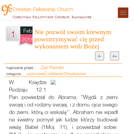
Christian Fellowship Church
Togg
Christian Fellowship Church, Bangalore
navigat
Feb
Nie pozwól swoim krewnym
1
powstrzymywać cię przed
2015
wykonaniem woli Bożej
A-
A+
Zac Poonen
napisane przez :
uczniowie
oddanie Chrystusowi
kategorie :
W Księdze
Rodzaju 12:1
Pan powiedział do Abrama: "Wyjdź z ziemi
swojej i od rodziny swojej, i z domu ojca swego
do ziemi, którą ci wskażę''. Abraham nie wpadł
na świetny pomysł jak ludzie którzy budowali
wieżę Babel (1Moj. 11), i powiedział sobie: