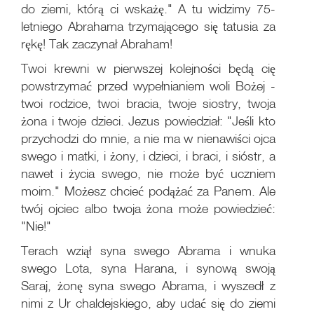
do ziemi, którą ci wskażę." A tu widzimy 75-
letniego Abrahama trzymającego się tatusia za
rękę! Tak zaczynał Abraham!
Twoi krewni w pierwszej kolejności będą cię
powstrzymać przed wypełnianiem woli Bożej -
twoi rodzice, twoi bracia, twoje siostry, twoja
żona i twoje dzieci. Jezus powiedział: "Jeśli kto
przychodzi do mnie, a nie ma w nienawiści ojca
swego i matki, i żony, i dzieci, i braci, i sióstr, a
nawet i życia swego, nie może być uczniem
moim." Możesz chcieć podążać za Panem. Ale
twój ojciec albo twoja żona może powiedzieć:
"Nie!"
Terach wziął syna swego Abrama i wnuka
swego Lota, syna Harana, i synową swoją
Saraj, żonę syna swego Abrama, i wyszedł z
nimi z Ur chaldejskiego, aby udać się do ziemi