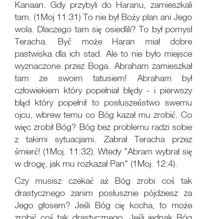
Kanaan. Gdy przybyli do Haranu, zamieszkali
tam. (1Moj 11:31) To nie był Boży plan ani Jego
wola. Dlaczego tam się osiedlili? To był pomysł
Teracha. Być może Haran miał dobre
pastwiska dla ich stad. Ale to nie było miejsce
wyznaczone przez Boga. Abraham zamieszkał
tam ze swoim tatusiem! Abraham był
człowiekiem który popełniał błędy - i pierwszy
błąd który popełnił to posłuszeństwo swemu
ojcu, wbrew temu co Bóg kazał mu zrobić. Co
więc zrobił Bóg? Bóg bez problemu radzi sobie
z takimi sytuacjami. Zabrał Teracha przez
śmierć! (1Moj. 11:32). Wtedy "Abram wybrał się
w drogę, jak mu rozkazał Pan" (1Moj. 12:4).
Czy musisz czekać aż Bóg zrobi coś tak
drastycznego zanim posłusznie pójdziesz za
Jego głosem? Jeśli Bóg cię kocha, to może
zrobić coś tak drastycznego. Jeśli jednak Bóg