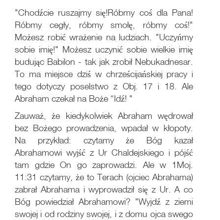
"Chodźcie ruszajmy się!Róbmy coś dla Pana!
Róbmy cegły, róbmy smołę, róbmy coś!"
Możesz robić wrażenie na ludziach. "Uczyńmy
sobie imię!" Możesz uczynić sobie wielkie imię
budując Babilon - tak jak zrobił Nebukadnesar.
To ma miejsce dziś w chrześcijańskiej pracy i
tego dotyczy poselstwo z Obj. 17 i 18. Ale
Abraham czekał na Boże “Idź! "
Zauważ, że kiedykolwiek Abraham wędrował
bez Bożego prowadzenia, wpadał w kłopoty.
Na przykład: czytamy że Bóg kazał
Abrahamowi wyjść z Ur Chaldejskiego i pójść
tam gdzie On go zaprowadzi. Ale w 1Moj.
11:31 czytamy, że to Terach (ojciec Abrahama)
zabrał Abrahama i wyprowadził się z Ur. A co
Bóg powiedział Abrahamowi? "Wyjdź z ziemi
swojej i od rodziny swojej, i z domu ojca swego